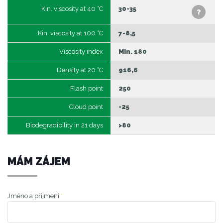
Kin. viscosity at 40 °C
30-35
Kin. viscosity at 100 °C
7-8,5
Viscosity index
Min. 180
Density at 20 °C
916,6
Flash point
250
Cloud point
-25
Biodegradibility in 21 days
>80
MÁM ZÁJEM
Jméno a přijmení
*