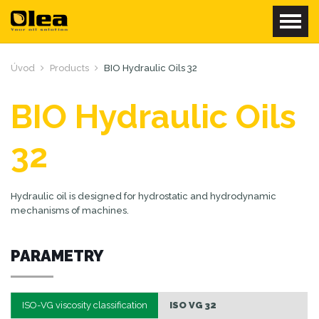
Úvod
Products
BIO Hydraulic Oils 32
BIO Hydraulic Oils
32
Hydraulic oil is designed for hydrostatic and hydrodynamic
mechanisms of machines.
PARAMETRY
ISO-VG viscosity classification
ISO VG 32