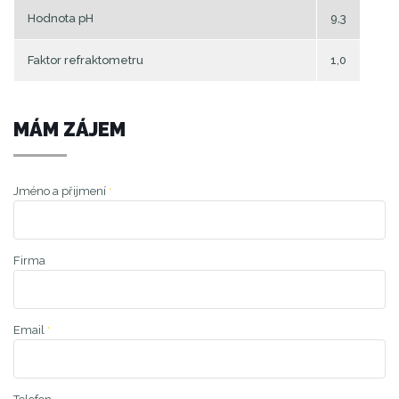
Hodnota pH
9,3
Faktor refraktometru
1,0
MÁM ZÁJEM
Jméno a přijmení
*
Firma
Email
*