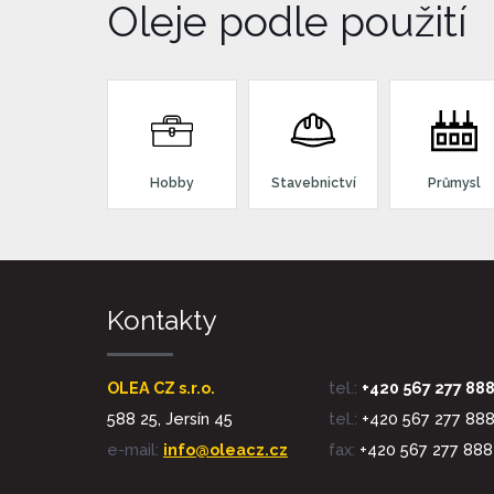
Oleje podle použití
Hobby
Stavebnictví
Průmysl
Kontakty
OLEA CZ s.r.o.
tel.:
+420 567 277 88
588 25, Jersín 45
tel.:
+420 567 277 88
e-mail:
info@oleacz.cz
fax:
+420 567 277 888