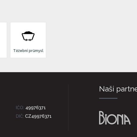
Těžební průmysl
Naši partne
8
IČO:
49976371
8
DIČ:
CZ49976371